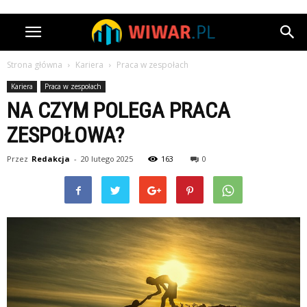
Strona główna
Kariera
Praca w zespołach
Kariera
Praca w zespołach
NA CZYM POLEGA PRACA
ZESPOŁOWA?
Przez
Redakcja
-
20 lutego 2025
163
0