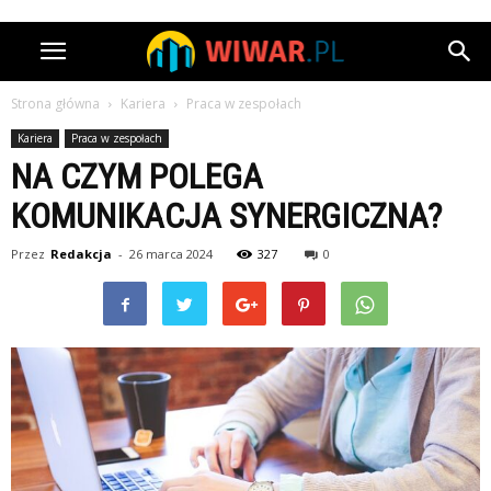
Strona główna
Kariera
Praca w zespołach
Kariera
Praca w zespołach
NA CZYM POLEGA
KOMUNIKACJA SYNERGICZNA?
Przez
Redakcja
-
26 marca 2024
327
0