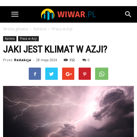
Strona główna
Kariera
Praca w Azji
Kariera
Praca w Azji
JAKI JEST KLIMAT W AZJI?
Przez
Redakcja
-
28 maja 2024
352
0