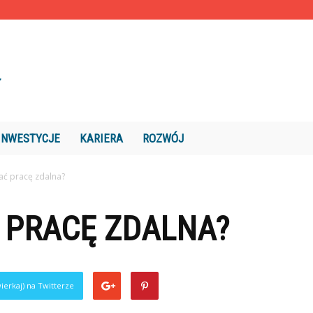
INWESTYCJE
KARIERA
ROZWÓJ
zać pracę zdalna?
 PRACĘ ZDALNA?
ierkaj) na Twitterze