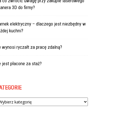
a co zwrócić uwagę przy zakupie laserowego
anera 3D do firmy?
rnek elektryczny – dlaczego jest niezbędny w
żdej kuchni?
e wynosi ryczałt za pracę zdalną?
e jest płacone za staż?
ATEGORIE
tegorie