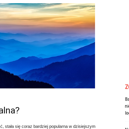
Z
B
n
alna?
lo
, stała się coraz bardziej popularna w dzisiejszym