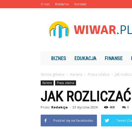
O nas
Reklama
Kontakt
Wiwar.pl
BIZNES
EDUKACJA
FINANSE
Strona główna
Kariera
Praca zdalna
Jak rozlic
Kariera
Praca zdalna
JAK ROZLICZAĆ
Przez
Redakcja
-
23 stycznia 2024
408
0
Podziel się na Facebooku
Tweet (Ćw