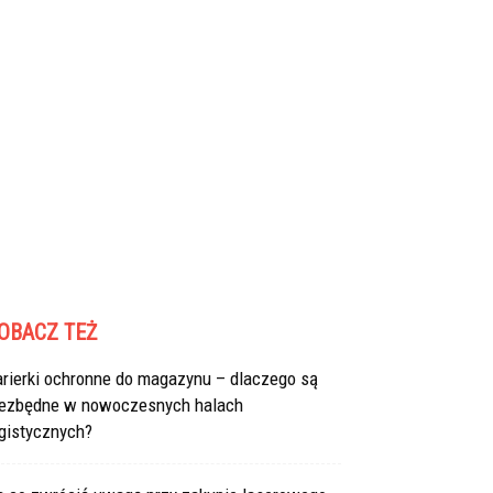
OBACZ TEŻ
arierki ochronne do magazynu – dlaczego są
iezbędne w nowoczesnych halach
gistycznych?