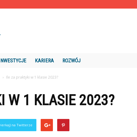
INWESTYCJE
KARIERA
ROZWÓJ
e
Ile za praktyki w 1 klasie 2023?
I W 1 KLASIE 2023?
ierkaj) na Twitterze