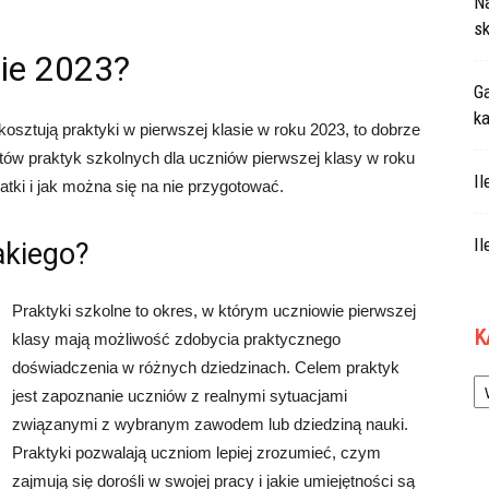
N
sk
sie 2023?
Ga
ka
e kosztują praktyki w pierwszej klasie w roku 2023, to dobrze
ztów praktyk szkolnych dla uczniów pierwszej klasy w roku
Il
tki i jak można się na nie przygotować.
Il
akiego?
Praktyki szkolne to okres, w którym uczniowie pierwszej
K
klasy mają możliwość zdobycia praktycznego
doświadczenia w różnych dziedzinach. Celem praktyk
Ka
jest zapoznanie uczniów z realnymi sytuacjami
związanymi z wybranym zawodem lub dziedziną nauki.
Praktyki pozwalają uczniom lepiej zrozumieć, czym
zajmują się dorośli w swojej pracy i jakie umiejętności są