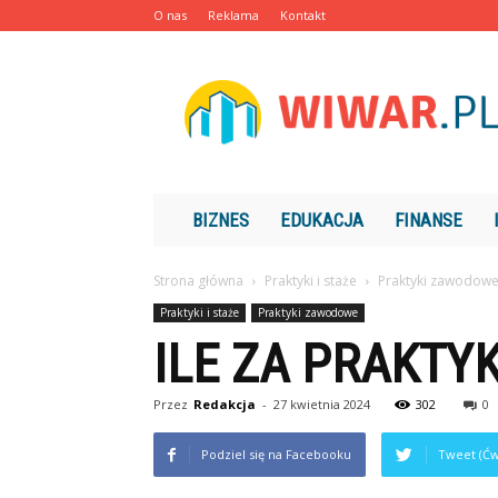
O nas
Reklama
Kontakt
Wiwar.pl
BIZNES
EDUKACJA
FINANSE
Strona główna
Praktyki i staże
Praktyki zawodow
Praktyki i staże
Praktyki zawodowe
ILE ZA PRAKTYK
Przez
Redakcja
-
27 kwietnia 2024
302
0
Podziel się na Facebooku
Tweet (Ćw