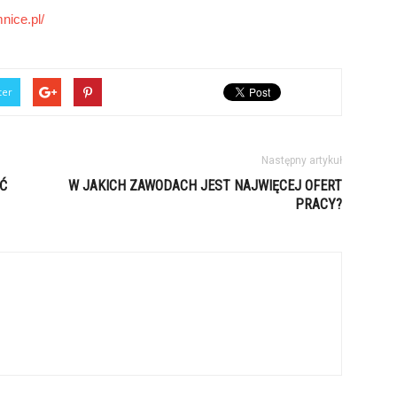
nice.pl/
ter
Następny artykuł
AĆ
W JAKICH ZAWODACH JEST NAJWIĘCEJ OFERT
PRACY?