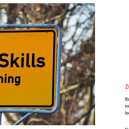
Z
B
n
lo