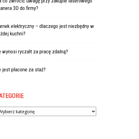
a co zwrócić uwagę przy zakupie laserowego
anera 3D do firmy?
rnek elektryczny – dlaczego jest niezbędny w
żdej kuchni?
e wynosi ryczałt za pracę zdalną?
e jest płacone za staż?
ATEGORIE
tegorie