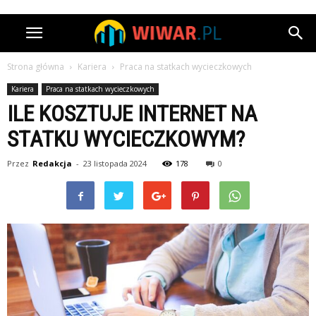
Strona główna
Kariera
Praca na statkach wycieczkowych
Kariera
Praca na statkach wycieczkowych
ILE KOSZTUJE INTERNET NA
STATKU WYCIECZKOWYM?
Przez
Redakcja
-
23 listopada 2024
178
0