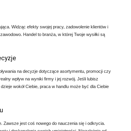
ąca. Widząc efekty swojej pracy, zadowolenie klientów i
zawodowo. Handel to branża, w której Twoje wysiłki są
ecyzje
pływania na decyzje dotyczące asortymentu, promocji czy
alny wpływ na wyniki firmy i jej rozwój. Jeśli lubisz
 dzieje wokół Ciebie, praca w handlu może być dla Ciebie
ju
je. Zawsze jest coś nowego do nauczenia się i odkrycia.
woju i doskonalenia swoich umiejętności. Niezależnie od