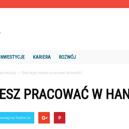
INWESTYCJE
KARIERA
ROZWÓJ
 sprzedaży
Dlaczego chcesz pracować w handlu?
ESZ PRACOWAĆ W HA
ierkaj) na Twitterze