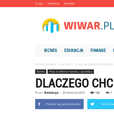
O nas
Reklama
Kontakt
Wiwar.pl
BIZNES
EDUKACJA
FINANSE
Strona główna
Kariera
Praca w sektorze handlu i
Kariera
Praca w sektorze handlu i sprzedaży
DLACZEGO CHC
Przez
Redakcja
-
29 kwietnia 2025
142
0
Podziel się na Facebooku
Tweet (Ćw