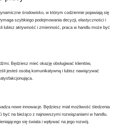
o dynamiczne środowisko, w którym codziennie pojawiają się
ymaga szybkiego podejmowania decyzji, elastyczności i
eśli lubisz aktywność i zmienność, praca w handlu może być
udźmi. Będziesz mieć okazję obsługiwać klientów,
eśli jesteś osobą komunikatywną i lubisz nawiązywać
satysfakcjonująca.
rowadza nowe innowacje. Będziesz miał możliwość śledzenia
 Ci być na bieżąco z najnowszymi rozwiązaniami w handlu.
eniającego się świata i wpływać na jego rozwój.