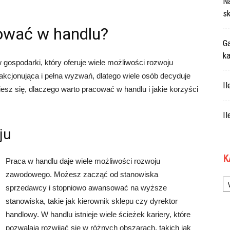
N
sk
ować w handlu?
Ga
ka
 gospodarki, który oferuje wiele możliwości rozwoju
cjonująca i pełna wyzwań, dlatego wiele osób decyduje
Il
iesz się, dlaczego warto pracować w handlu i jakie korzyści
Il
ju
K
Praca w handlu daje wiele możliwości rozwoju
zawodowego. Możesz zacząć od stanowiska
Ka
sprzedawcy i stopniowo awansować na wyższe
stanowiska, takie jak kierownik sklepu czy dyrektor
handlowy. W handlu istnieje wiele ścieżek kariery, które
pozwalają rozwijać się w różnych obszarach, takich jak