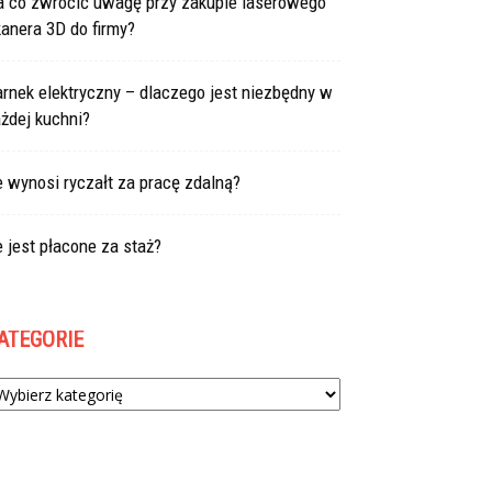
a co zwrócić uwagę przy zakupie laserowego
anera 3D do firmy?
rnek elektryczny – dlaczego jest niezbędny w
żdej kuchni?
e wynosi ryczałt za pracę zdalną?
e jest płacone za staż?
ATEGORIE
tegorie