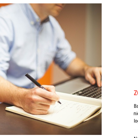
Z
B
n
lo