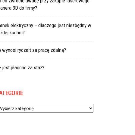
a co zwrócić uwagę przy zakupie laserowego
anera 3D do firmy?
rnek elektryczny – dlaczego jest niezbędny w
żdej kuchni?
e wynosi ryczałt za pracę zdalną?
e jest płacone za staż?
ATEGORIE
tegorie