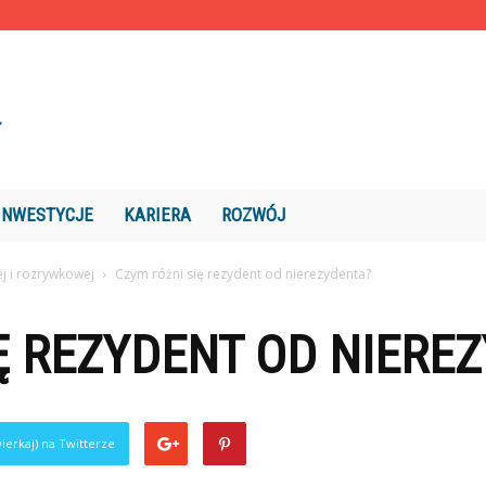
INWESTYCJE
KARIERA
ROZWÓJ
ej i rozrywkowej
Czym różni się rezydent od nierezydenta?
Ę REZYDENT OD NIERE
ierkaj) na Twitterze