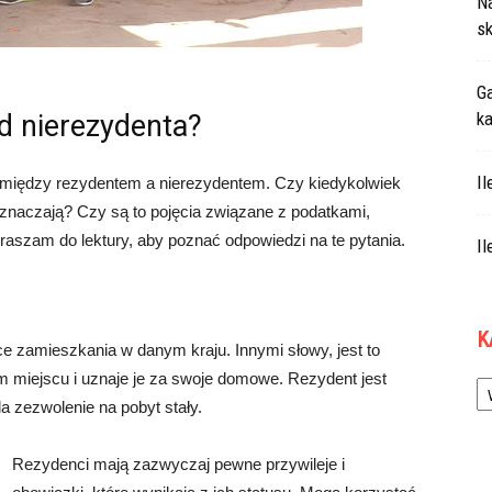
N
sk
Ga
ka
d nierezydenta?
Il
y między rezydentem a nierezydentem. Czy kiedykolwiek
oznaczają? Czy są to pojęcia związane z podatkami,
szam do lektury, aby poznać odpowiedzi na te pytania.
Il
K
ce zamieszkania w danym kraju. Innymi słowy, jest to
Ka
 miejscu i uznaje je za swoje domowe. Rezydent jest
 zezwolenie na pobyt stały.
Rezydenci mają zazwyczaj pewne przywileje i