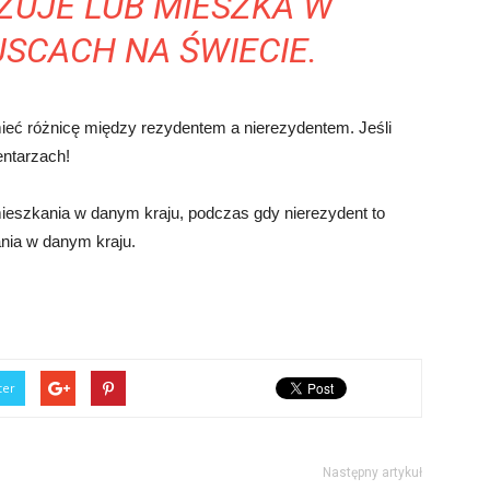
ŻUJE LUB MIESZKA W
SCACH NA ŚWIECIE.
ieć różnicę między rezydentem a nierezydentem. Jeśli
entarzach!
mieszkania w danym kraju, podczas gdy nierezydent to
nia w danym kraju.
ter
Następny artykuł