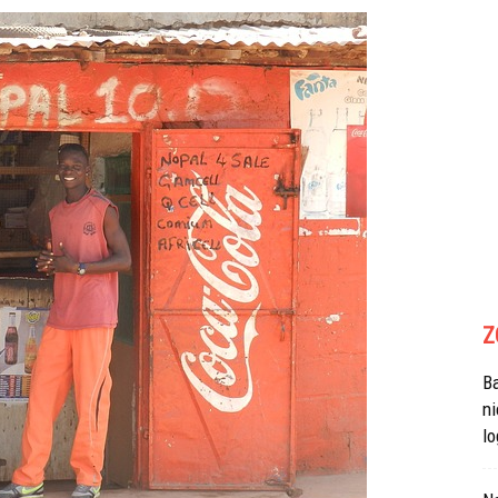
Z
B
n
lo