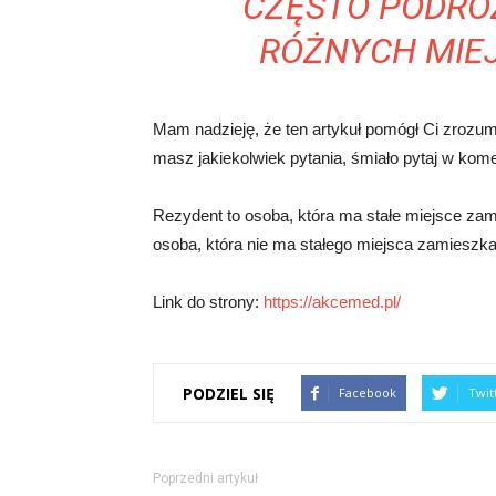
CZĘSTO PODRÓ
RÓŻNYCH MIEJ
Mam nadzieję, że ten artykuł pomógł Ci zrozum
masz jakiekolwiek pytania, śmiało pytaj w kom
Rezydent to osoba, która ma stałe miejsce za
osoba, która nie ma stałego miejsca zamieszka
Link do strony:
https://akcemed.pl/
PODZIEL SIĘ
Facebook
Twit
Poprzedni artykuł