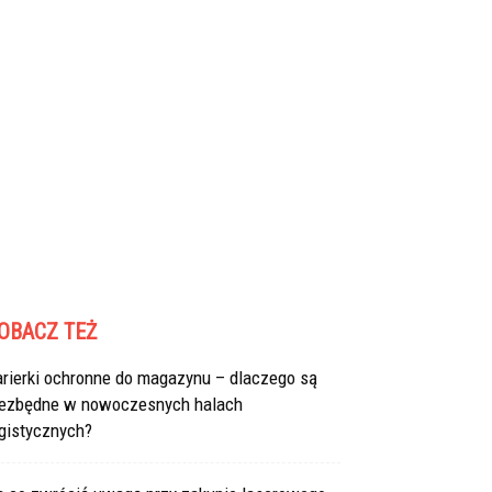
OBACZ TEŻ
arierki ochronne do magazynu – dlaczego są
iezbędne w nowoczesnych halach
gistycznych?