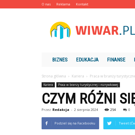
O nas
Reklama
Kontakt
Wiwar.pl
BIZNES
EDUKACJA
FINANSE
Strona główna
Kariera
Praca w branży turystyczn
Kariera
Praca w branży turystycznej i rozrywkowej
CZYM RÓŻNI SI
Przez
Redakcja
-
2 sierpnia 2024
254
0
Podziel się na Facebooku
Tweet (Ćw