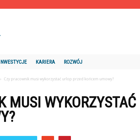
INWESTYCJE
KARIERA
ROZWÓJ
Czy pracownik musi wykorzystać urlop przed końcem umowy?
K MUSI WYKORZYSTAĆ
Y?