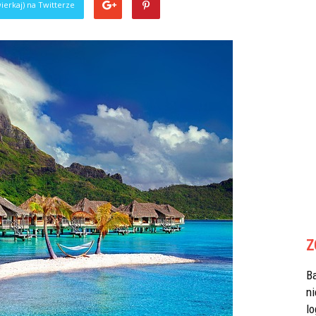
ierkaj) na Twitterze
Z
B
n
lo