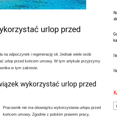
N
sk
korzystać urlop przed
Ga
ka
a na odpoczynek i regenerację sił. Jednak wiele osób
Il
tać urlop przed końcem umowy. W tym artykule przyjrzymy
cownika w tym zakresie.
Il
iązek wykorzystać urlop przed
K
Ka
Pracownik nie ma obowiązku wykorzystania urlopu przed
końcem umowy. Zgodnie z polskim prawem pracy,