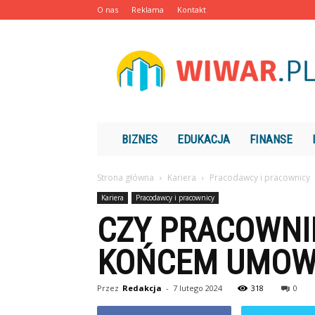
O nas
Reklama
Kontakt
Wiwar.pl
BIZNES
EDUKACJA
FINANSE
Strona główna
Kariera
Pracodawcy i pracownicy
Kariera
Pracodawcy i pracownicy
CZY PRACOWNI
KOŃCEM UMOW
Przez
Redakcja
-
7 lutego 2024
318
0