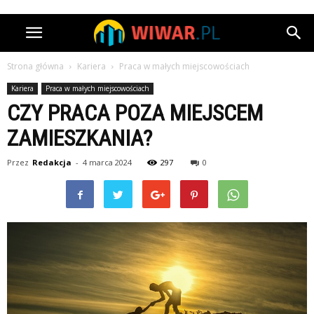
Strona główna
Kariera
Praca w małych miejscowościach
Kariera
Praca w małych miejscowościach
CZY PRACA POZA MIEJSCEM
ZAMIESZKANIA?
Przez
Redakcja
-
4 marca 2024
297
0