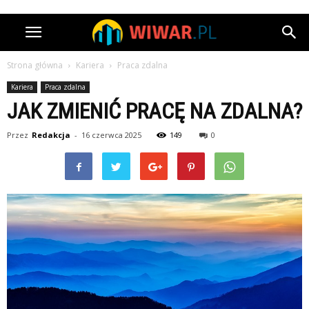
Strona główna
Kariera
Praca zdalna
Kariera
Praca zdalna
JAK ZMIENIĆ PRACĘ NA ZDALNA?
Przez
Redakcja
-
16 czerwca 2025
149
0