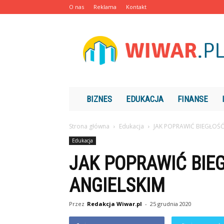
O nas
Reklama
Kontakt
Wiwar.pl
BIZNES
EDUKACJA
FINANSE
Strona główna
Edukacja
JAK POPRAWIĆ BIEGŁOŚĆ
Edukacja
JAK POPRAWIĆ BIE
ANGIELSKIM
Przez
Redakcja Wiwar.pl
-
25 grudnia 2020