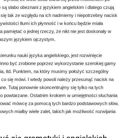
są słabo obeznani z językiem angielskim i dlatego czują
e się tak ze względu na ich nadmierny i niepotrzebny nacisk
wistości tłumi ich płynność i w końcu będzie miała
ba pamiętać o jednej rzeczy, że nikt nie jest doskonały w
 naszym językiem ojczystym.
erunku nauki języka angielskiego, jest rozwinięcie
winno być zrobione poprzez wykorzystanie szerokiej gamy
dia, itd. Punktem, na który musimy położyć szczególny
o, co się mówi. I wtedy powoli należy przesunąć nacisk na
ne. Tutaj ponownie skoncentrujmy się tylko na tych
to powtarzane. Ostatnim krokiem w umiejętności słuchania
ladować mówcę za pomocą tych bardzo podstawowych słów,
howych miałby wiele zalet, takich jak możliwość rozwijania