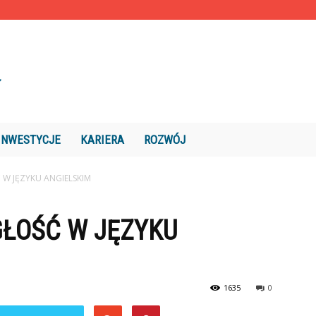
INWESTYCJE
KARIERA
ROZWÓJ
 W JĘZYKU ANGIELSKIM
GŁOŚĆ W JĘZYKU
1635
0