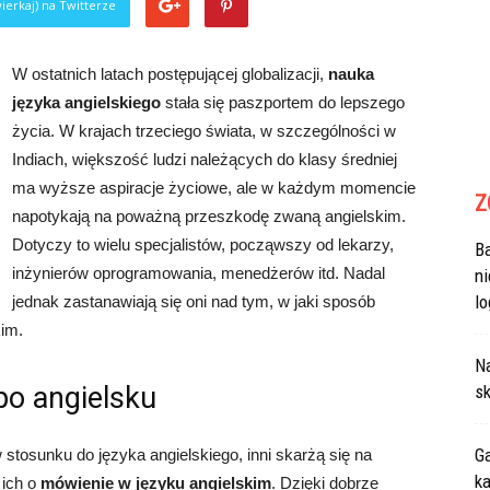
ierkaj) na Twitterze
W ostatnich latach postępującej globalizacji,
nauka
języka angielskiego
stała się paszportem do lepszego
życia. W krajach trzeciego świata, w szczególności w
Indiach, większość ludzi należących do klasy średniej
ma wyższe aspiracje życiowe, ale w każdym momencie
Z
napotykają na poważną przeszkodę zwaną angielskim.
Dotyczy to wielu specjalistów, począwszy od lekarzy,
B
inżynierów oprogramowania, menedżerów itd. Nadal
n
lo
jednak zastanawiają się oni nad tym, w jaki sposób
kim.
N
po angielsku
sk
Ga
 stosunku do języka angielskiego, inni skarżą się na
ka
 ich o
mówienie w języku angielskim
. Dzięki dobrze