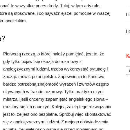
onać te wszystkie przeszkody. Tutaj, w tym artykule,
tóre są stosowane, i co najważniejsze, pomocne w waszej
Il
ku angielskim.
Il
o?
Pierwszą rzeczą, o której należy pamiętać, jest to, że
K
gdy tylko pojawi się okazja do rozmowy z
Ka
anglojęzycznymi ludźmi, trzeba wykorzystać sytuację i
zacząć mówić po angielsku. Zapewnienia to Państwu
bardzo potrzebną znajomość wyrażeń i zwrotów często
używanych w trakcie rozmowy. Tylko praktyka czyni
mistrza i jeśli chcemy zapamiętać angielskiego słowa –
musimy się ich nauczyć. Kolejną zaletą tego rozwiązania
jest to, że jest ono bezpłatne. Spróbuj więc skontaktować
się z anglojęzycznymi ludźmi. Z mojego doświadczenia
wynika, że wiele osób waha się przed mówieniem po