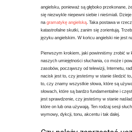
angielsku, ponieważ są głęboko przekonane, że 
się niezwykle niepewni siebie i nieśmiali. Dziej
na
gramatykę angielską
. Taka postawa w rzeczy
katastrofalne skutki, zanim się zorientują. Trze
języku angielskim. W końcu angielski nie jest
Pierwszym krokiem, jaki powinniśmy zrobić w ki
naszych umiejętności słuchania, co może i po
zasobów, począwszy od telewizji, Internetu, ra
nacisk jest to, czy jesteśmy w stanie śledzić t
to, czy znamy wszystkie słowa, które są używa
słowach, które są bardzo fundamentalne i częs
jest sprawdzenie, czy jesteśmy w stanie naś
które on lub ona używają. Ten rodzaj sesji słuc
wymowy, dykcji, tonu, akcentu i tak dalej.