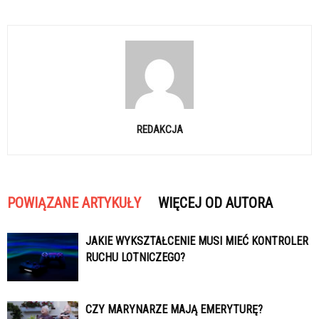
REDAKCJA
POWIĄZANE ARTYKUŁY
WIĘCEJ OD AUTORA
JAKIE WYKSZTAŁCENIE MUSI MIEĆ KONTROLER
RUCHU LOTNICZEGO?
CZY MARYNARZE MAJĄ EMERYTURĘ?