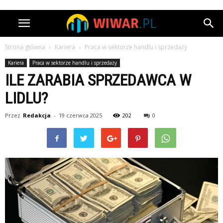
Strona główna
Kariera
Praca w sektorze handlu i sprzedaży
Kariera
Praca w sektorze handlu i sprzedaży
ILE ZARABIA SPRZEDAWCA W
LIDLU?
Przez
Redakcja
-
19 czerwca 2025
202
0