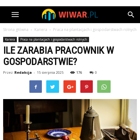
Strona główna
Kariera
Praca na plantacjach i gospodarstwach rolnych
Kariera
Praca na plantacjach i gospodarstwach rolnych
ILE ZARABIA PRACOWNIK W
GOSPODARSTWIE?
Przez
Redakcja
-
15 sierpnia 2025
176
0