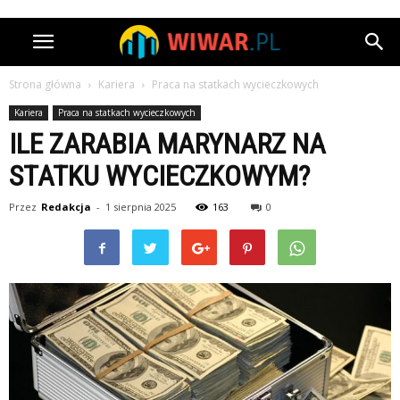
Strona główna
Kariera
Praca na statkach wycieczkowych
Kariera
Praca na statkach wycieczkowych
ILE ZARABIA MARYNARZ NA
STATKU WYCIECZKOWYM?
Przez
Redakcja
-
1 sierpnia 2025
163
0