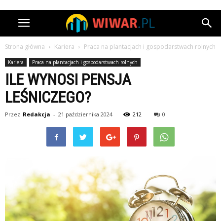
Strona główna
Kariera
Praca na plantacjach i gospodarstwach rolnych
Kariera
Praca na plantacjach i gospodarstwach rolnych
ILE WYNOSI PENSJA
LEŚNICZEGO?
Przez
Redakcja
-
21 października 2024
212
0