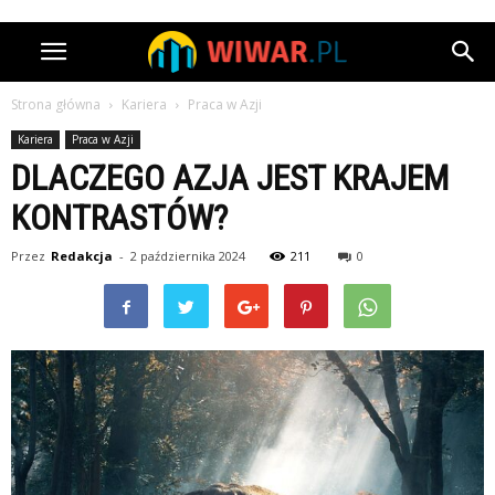
Strona główna
Kariera
Praca w Azji
Kariera
Praca w Azji
DLACZEGO AZJA JEST KRAJEM
KONTRASTÓW?
Przez
Redakcja
-
2 października 2024
211
0