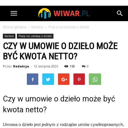
Strona główna
Kariera
Praca na umowę o dzieło
Kariera
Praca na umowę o dzieło
CZY W UMOWIE O DZIEŁO MOŻE
BYĆ KWOTA NETTO?
Przez
Redakcja
-
12 sierpnia 2025
150
0
Czy w umowie o dzieło może być
kwota netto?
Umowa o dzieło jest jednym z rodzajów umów cywilnoprawnych,