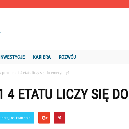
INWESTYCJE
KARIERA
ROZWÓJ
y praca na 1 4 etatu liczy się do emerytury?
1 4 ETATU LICZY SIĘ D
ierkaj) na Twitterze