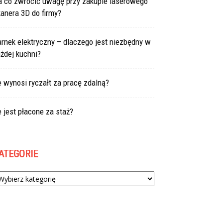
a co zwrócić uwagę przy zakupie laserowego
anera 3D do firmy?
rnek elektryczny – dlaczego jest niezbędny w
żdej kuchni?
e wynosi ryczałt za pracę zdalną?
e jest płacone za staż?
ATEGORIE
tegorie