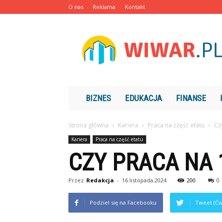
O nas
Reklama
Kontakt
Wiwar.pl
BIZNES
EDUKACJA
FINANSE
Strona główna
Kariera
Praca na część etatu
Cz
Kariera
Praca na część etatu
CZY PRACA NA 
Przez
Redakcja
-
16 listopada 2024
200
0
Podziel się na Facebooku
Tweet (Ćw