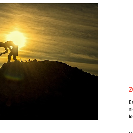
Z
B
n
lo