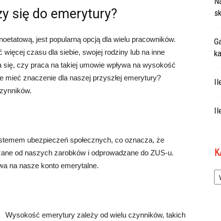
N
zy się do emerytury?
sk
noetatową, jest popularną opcją dla wielu pracowników.
Ga
więcej czasu dla siebie, swojej rodziny lub na inne
ka
a się, czy praca na takiej umowie wpływa na wysokość
e mieć znaczenie dla naszej przyszłej emerytury?
Il
czynników.
Il
 systemem ubezpieczeń społecznych, co oznacza, że
K
liczane od naszych zarobków i odprowadzane do ZUS-u.
wa na nasze konto emerytalne.
Ka
Wysokość emerytury zależy od wielu czynników, takich