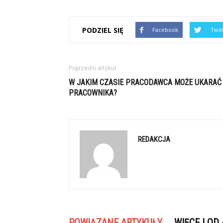
PODZIEL SIĘ
Facebook
Twit
Poprzedni artykuł
W JAKIM CZASIE PRACODAWCA MOŻE UKARAĆ
PRACOWNIKA?
REDAKCJA
POWIĄZANE ARTYKUŁY
WIĘCEJ OD