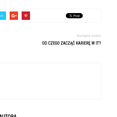
ter
Następny artykuł
OD CZEGO ZACZĄĆ KARIERĘ W IT?
 AUTORA