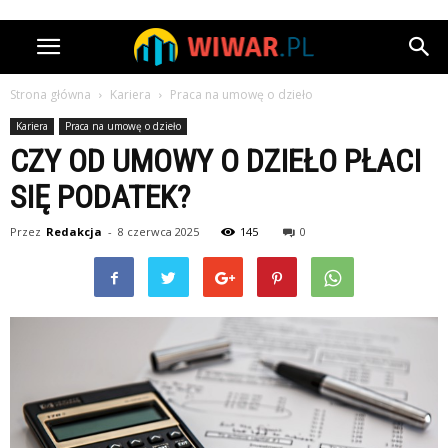
Strona główna
Kariera
Praca na umowę o dzieło
Kariera
Praca na umowę o dzieło
CZY OD UMOWY O DZIEŁO PŁACI
SIĘ PODATEK?
Przez
Redakcja
-
8 czerwca 2025
145
0