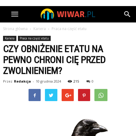
Strona główna
Kariera
Praca na część etatu
Kariera
Praca na część etatu
CZY OBNIŻENIE ETATU NA
PEWNO CHRONI CIĘ PRZED
ZWOLNIENIEM?
Przez
Redakcja
-
10 grudnia 2024
215
0