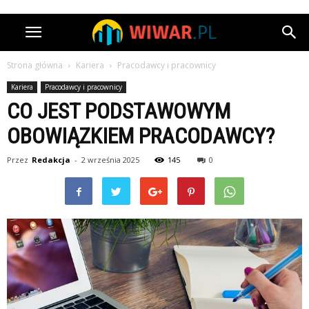
Strona główna
Kariera
Pracodawcy i pracownicy
Kariera
Pracodawcy i pracownicy
CO JEST PODSTAWOWYM
OBOWIĄZKIEM PRACODAWCY?
Przez
Redakcja
-
2 września 2025
145
0